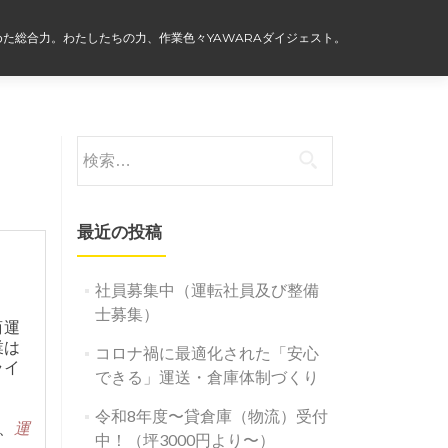
た総合力。わたしたちの力、作業色々YAWARAダイジェスト。
検
索:
最近の投稿
社員募集中（運転社員及び整備
士募集）
商運
業は
コロナ禍に最適化された「安心
ライ
できる」運送・倉庫体制づくり
令和8年度〜貸倉庫（物流）受付
、
運
中！（坪3000円より〜）