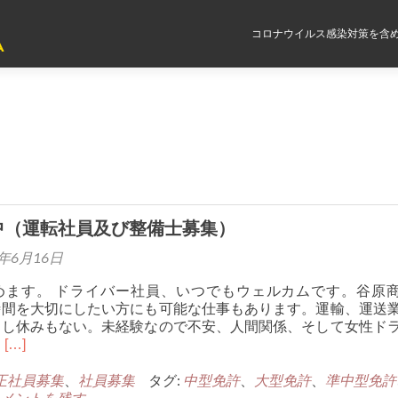
コロナウイルス感染対策を含め
A
中（運転社員及び整備士募集）
2年6月16日
めます。 ドライバー社員、いつでもウェルカムです。谷原
時間を大切にしたい方にも可能な仕事もあります。運輸、運送
るし休みもない。未経験なので不安、人間関係、そして女性ド
Read
し
[…]
more
正社員募集
about
、
社員募集
タグ:
中型免許
、
大型免許
、
準中型免許
メントを残す
社