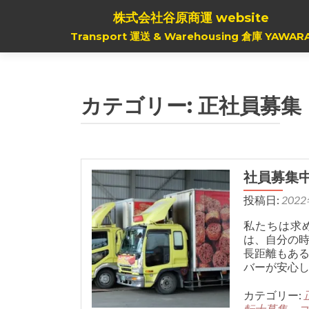
株式会社谷原商運 website
Transport 運送 & Warehousing 倉庫 YAWAR
カテゴリー:
正社員募集
社員募集
投稿日:
202
私たちは求
は、自分の
長距離もあ
バーが安心
カテゴリー:
転士募集
コ