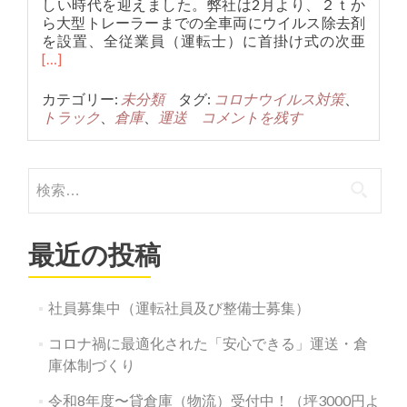
しい時代を迎えました。弊社は2月より、２ｔか
ら大型トレーラーまでの全車両にウイルス除去剤
Read
を設置、全従業員（運転士）に首掛け式の次亜
more
[…]
about
2
カテゴリー:
未分類
タグ:
コロナウイルス対策
、
月
トラック
、
倉庫
、
運送
コメントを残す
か
ら
続
検
く
索:
社
内
コ
最近の投稿
ロ
ナ
ウ
社員募集中（運転社員及び整備士募集）
イ
ル
コロナ禍に最適化された「安心できる」運送・倉
ス
庫体制づくり
対
策、
令和8年度〜貸倉庫（物流）受付中！（坪3000円よ
社