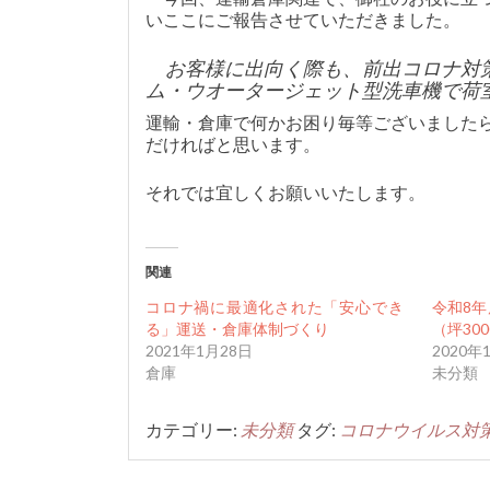
いここにご報告させていただきました。
お客様に出向く際も、前出コロナ対
ム・ウオータージェット型洗車機で荷
運輸・倉庫で何かお困り毎等ございました
だければと思います。
それでは宜しくお願いいたします。
関連
コロナ禍に最適化された「安心でき
令和8
る」運送・倉庫体制づくり
（坪30
2021年1月28日
2020年
倉庫
未分類
カテゴリー:
未分類
タグ:
コロナウイルス対