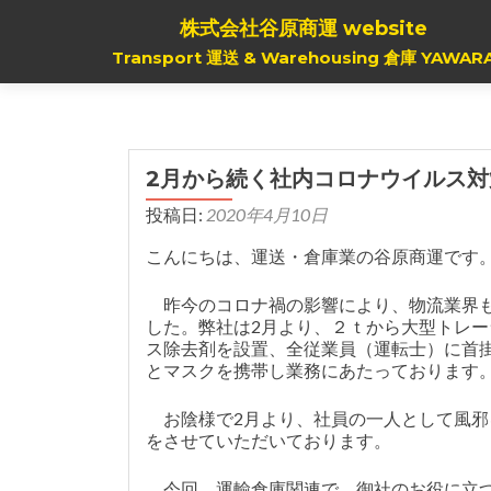
株式会社谷原商運 website
Transport 運送 & Warehousing 倉庫 YAWAR
2月から続く社内コロナウイルス
投稿日:
2020年4月10日
こんにちは、運送・倉庫業の谷原商運です
昨今のコロナ禍の影響により、物流業界も
した。弊社は2月より、２ｔから大型トレ
ス除去剤を設置、全従業員（運転士）に首
とマスクを携帯し業務にあたっております
お陰様で2月より、社員の一人として風邪
をさせていただいております。
今回、運輸倉庫関連で、御社のお役に立つ