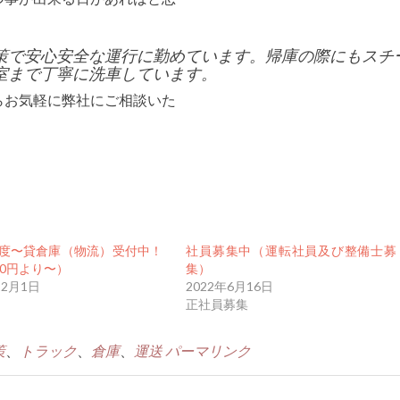
策で安心安全な運行に勤めています。帰庫の際にもスチ
室まで丁寧に洗車しています。
らお気軽に弊社にご相談いた
年度〜貸倉庫（物流）受付中！
社員募集中（運転社員及び整備士募
00円より〜）
集）
12月1日
2022年6月16日
正社員募集
策
、
トラック
、
倉庫
、
運送
パーマリンク