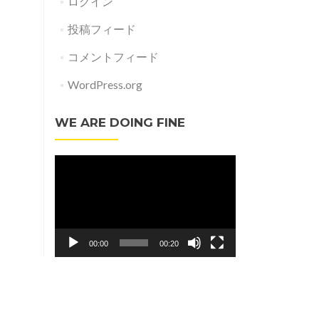
ログイン
投稿フィード
コメントフィード
WordPress.org
WE ARE DOING FINE
動
画
プ
レ
ー
00:00
00:20
ヤ
ー