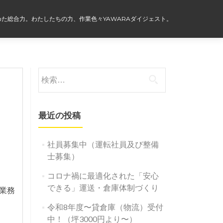
た総合力。わたしたちの力、作業色々YAWARAダイジェスト。
検
索:
最近の投稿
社員募集中（運転社員及び整備
士募集）
コロナ禍に最適化された「安心
できる」運送・倉庫体制づくり
業務
令和8年度〜貸倉庫（物流）受付
中！（坪3000円より〜）