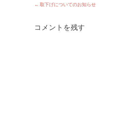
投
←
取下げについてのお知らせ
稿
ナ
コメントを残す
ビ
ゲ
ー
シ
ョ
ン